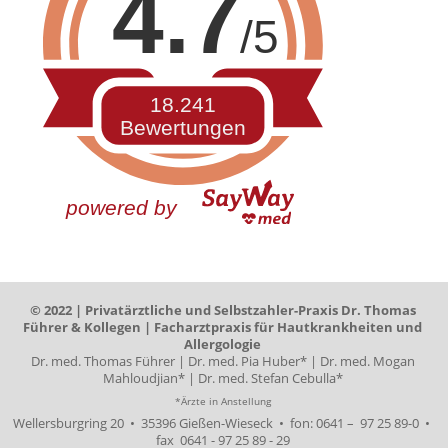
4.7
/5
18.241
Bewertungen
powered by
© 2022 | Privatärztliche und Selbstzahler-Praxis Dr. Thomas
Führer & Kollegen | Facharztpraxis für Hautkrankheiten und
Allergologie
Dr. med. Thomas Führer | Dr. med. Pia Huber* | Dr. med. Mogan
Mahloudjian* | Dr. med. Stefan Cebulla*
*Ärzte in Anstellung
Wellersburgring 20 • 35396 Gießen-Wieseck • fon:
0641 – 97 25 89-0
•
fax 0641 - 97 25 89 - 29