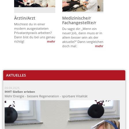
Ärztin/Arzt
Medizinische/r
Fachangestellte/r
Möchtest du in einer
modern ausgestatteten
Du sagst dir: „Wenn ein
Privatarztpraxis arbeiten?
neuer Job, dann muss er in
Dann bist du bei uns genau
allem besser sein als der
richtig!
mehr
aktuelle?“ Dann vergleichen
doch mal:
mehr
AKTUELLES
09.09.2025
IHHT Gießen erleben
Mehr Energie - bessere Regeneration - spürbare Vitalität