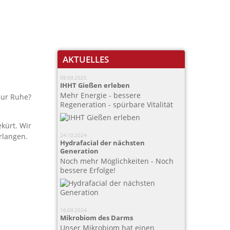
AKTUELLES
09.09.2025
IHHT Gießen erleben
Mehr Energie - bessere
zur Ruhe?
Regeneration - spürbare Vitalität
kürt. Wir
erlangen.
24.10.2024
Hydrafacial der nächsten
Generation
Noch mehr Möglichkeiten - Noch
bessere Erfolge!
16.09.2024
Mikrobiom des Darms
Unser Mikrobiom hat einen