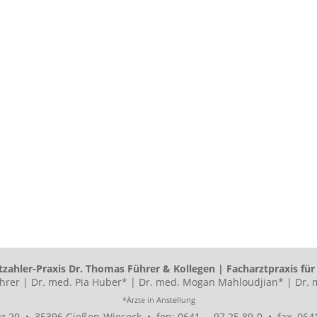
stzahler-Praxis Dr. Thomas Führer & Kollegen | Facharztpraxis fü
rer | Dr. med. Pia Huber* | Dr. med. Mogan Mahloudjian* | Dr. 
*Ärzte in Anstellung
ng 20 • 35396 Gießen-Wieseck • fon:
0641 – 97 25 89-0
• fax 0641 