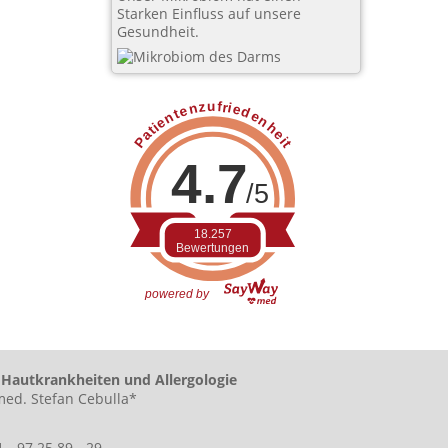
Starken Einfluss auf unsere
Gesundheit.
Patientenzufriedenheit
4.7
/5
18.257
Bewertungen
powered by
r Hautkrankheiten und Allergologie
med. Stefan Cebulla*
- 97 25 89 - 29