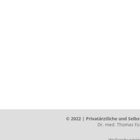
© 2022 | Privatärztliche und Selb
Dr. med. Thomas Füh
Wellersburgri